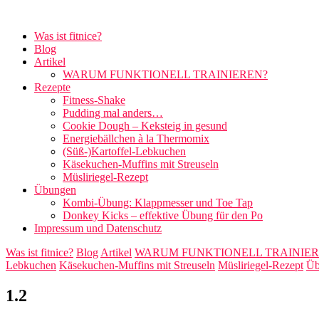
Was ist fitnice?
Blog
Artikel
WARUM FUNKTIONELL TRAINIEREN?
Rezepte
Fitness-Shake
Pudding mal anders…
Cookie Dough – Keksteig in gesund
Energiebällchen à la Thermomix
(Süß-)Kartoffel-Lebkuchen
Käsekuchen-Muffins mit Streuseln
Müsliriegel-Rezept
Übungen
Kombi-Übung: Klappmesser und Toe Tap
Donkey Kicks – effektive Übung für den Po
Impressum und Datenschutz
Was ist fitnice?
Blog
Artikel
WARUM FUNKTIONELL TRAINIER
Lebkuchen
Käsekuchen-Muffins mit Streuseln
Müsliriegel-Rezept
Üb
1.2